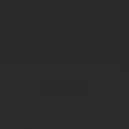
¿QUÉ VARIEDADES DE BOCADELIA HAY EN EL
MERCADO?
¿CUÁL ES EL FORMATO DE BOCADELIA?
VOLVER
LP FOODIES S.A.U.
Nota Legal
Política de privacidad