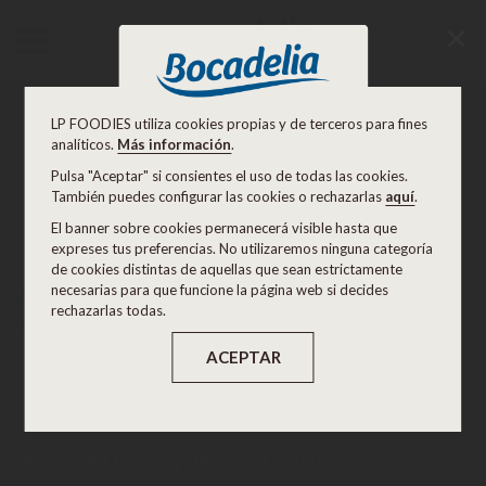
+
LP FOODIES utiliza cookies propias y de terceros para fines
PREGUNTAS FRECUENTES
analíticos.
Más información
.
Pulsa
"Aceptar"
si consientes el uso de todas las cookies.
También puedes configurar las cookies o rechazarlas
aquí
.
El banner sobre cookies permanecerá visible hasta que
BOCADELIA
¿Quieres saber más sobre tu
expreses tus preferencias. No utilizaremos ninguna categoría
favorito? ¡Genial! Estás en el sitio correcto.
de cookies distintas de aquellas que sean estrictamente
Aquí encontrarás algunas de las preguntas que
necesarias para que funcione la página web si decides
rechazarlas todas.
nos soléis hacer, si tienes cualquier otra duda,
¡contáctanos!.
ACEPTAR
¿BOCADELIA CONTIENE GLUTEN?