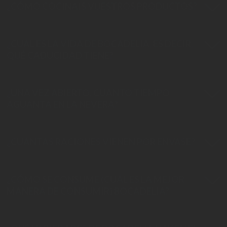
¿CÓMO COCINAIS VUESTROS PRODUCTOS?
¿CUÁL ES LA VIDA DE BOCADELIA, ES DECIR,
QUÉ CADUCIDAD TIENE?
¿UNA VEZ ABIERTO, CUANTO TIEMPO
AGUANTA EN LA NEVERA?
¿CUÁNTAS RACIONES VIENEN POR ENVASE?
¿CÓMO SE CONSUME (CUÁL ES LA MEJOR
MANERA DE CONSUMIR) BOCADELIA?